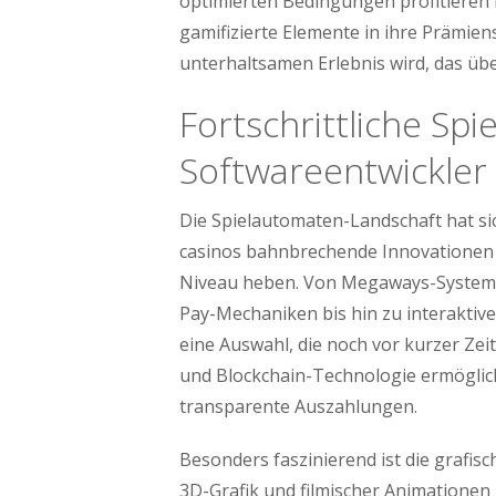
optimierten Bedingungen profitieren
gamifizierte Elemente in ihre Prämi
unterhaltsamen Erlebnis wird, das üb
Fortschrittliche Sp
Softwareentwickler
Die Spielautomaten-Landschaft hat sic
casinos bahnbrechende Innovationen pr
Niveau heben. Von Megaways-Systeme
Pay-Mechaniken bis hin zu interaktiv
eine Auswahl, die noch vor kurzer Ze
und Blockchain-Technologie ermöglic
transparente Auszahlungen.
Besonders faszinierend ist die grafisch
3D-Grafik und filmischer Animationen