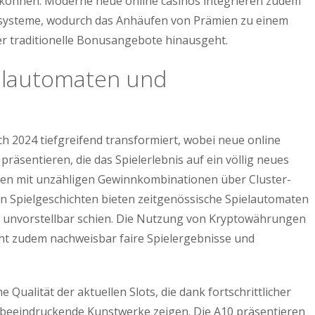
 können. Moderne neue online casinos integrieren zudem
ensysteme, wodurch das Anhäufen von Prämien zu einem
er traditionelle Bonusangebote hinausgeht.
ielautomaten und
h 2024 tiefgreifend transformiert, wobei neue online
äsentieren, die das Spielerlebnis auf ein völlig neues
n mit unzähligen Gewinnkombinationen über Cluster-
en Spielgeschichten bieten zeitgenössische Spielautomaten
it unvorstellbar schien. Die Nutzung von Kryptowährungen
ht zudem nachweisbar faire Spielergebnisse und
e Qualität der aktuellen Slots, die dank fortschrittlicher
 beeindruckende Kunstwerke zeigen. Die A10 präsentieren