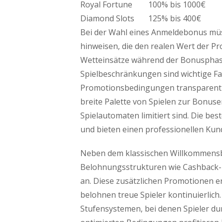
Royal Fortune
100% bis 1000€
Diamond Slots
125% bis 400€
Bei der Wahl eines Anmeldebonus müs
hinweisen, die den realen Wert der P
Wetteinsätze während der Bonusphas
Spielbeschränkungen sind wichtige Fak
Promotionsbedingungen transparent da
breite Palette von Spielen zur Bonuse
Spielautomaten limitiert sind. Die b
und bieten einen professionellen Kun
Neben dem klassischen Willkommensbo
Belohnungsstrukturen wie Cashback-
an. Diese zusätzlichen Promotionen e
belohnen treue Spieler kontinuierlic
Stufensystemen, bei denen Spieler d