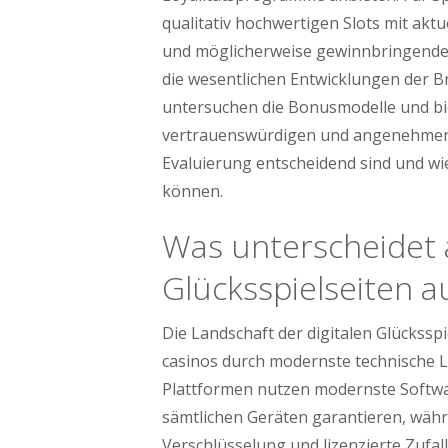
qualitativ hochwertigen Slots mit akt
und möglicherweise gewinnbringenden 
die wesentlichen Entwicklungen der Br
untersuchen die Bonusmodelle und biet
vertrauenswürdigen und angenehmen G
Evaluierung entscheidend sind und wi
können.
Was unterscheidet a
Glücksspielseiten a
Die Landschaft der digitalen Glücksspi
casinos durch modernste technische L
Plattformen nutzen modernste Softwa
sämtlichen Geräten garantieren, währ
Verschlüsselung und lizenzierte Zufa