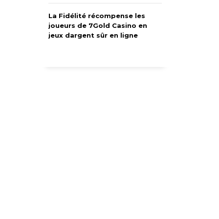
La Fidélité récompense les
joueurs de 7Gold Casino en
jeux dargent sûr en ligne