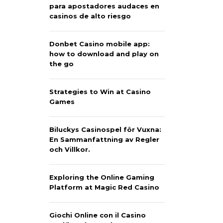
para apostadores audaces en
casinos de alto riesgo
Donbet Casino mobile app:
how to download and play on
the go
Strategies to Win at Casino
Games
Biluckys Casinospel för Vuxna:
En Sammanfattning av Regler
och Villkor.
Exploring the Online Gaming
Platform at Magic Red Casino
Giochi Online con il Casino