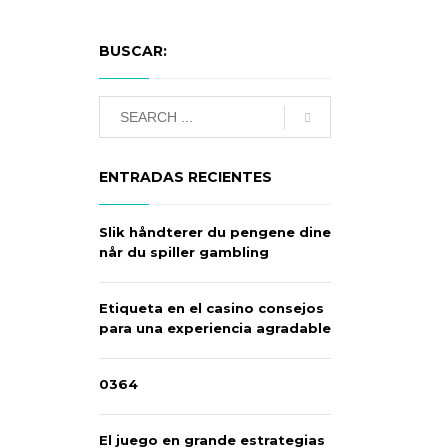
BUSCAR:
ENTRADAS RECIENTES
Slik håndterer du pengene dine
når du spiller gambling
Etiqueta en el casino consejos
para una experiencia agradable
0364
El juego en grande estrategias