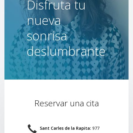
fruta tu
Tu m
eva
expe
risa
en a
slumbrante
dent
Reservar una cita
Sant Carles de la Rapita:
977