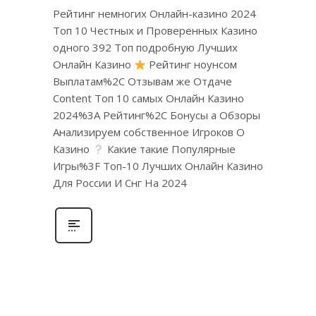
Рейтинг немногих Онлайн-казино 2024
Топ 10 Честных и Проверенных Казино
одного 392 Топ подробную Лучших
Онлайн Казино
Рейтинг ноунсом
Выплатам%2C Отзывам же Отдаче
Content Топ 10 самых Онлайн Казино
2024%3A Рейтинг%2C Бонусы а Обзоры
Анализируем собственное Игроков О
Казино
Какие такие Популярные
Игры%3F Toп-10 Лучшиx Oнлaйн Кaзинo
Для Poccии И Cнг Нa 2024