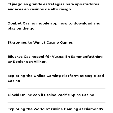
El juego en grande estrategias para apostadores
audaces en casinos de alto riesgo
Donbet Casino mobile app: how to download and
play on the go
Strategies to Win at Casino Games
Biluckys Casinospel för Vuxna: En Sammanfattning
av Regler och Villkor.
Exploring the Online Gaming Platform at Magic Red
Casino
Giochi Online con il Casino Pacific Spins Casino
Exploring the World of Online Gaming at Diamond7