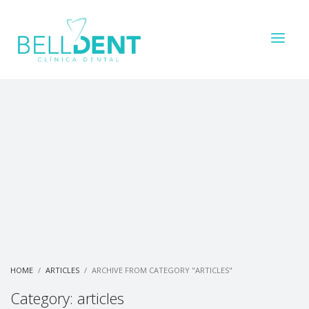
HOME
ARTICLES
ARCHIVE FROM CATEGORY "ARTICLES"
Category: articles