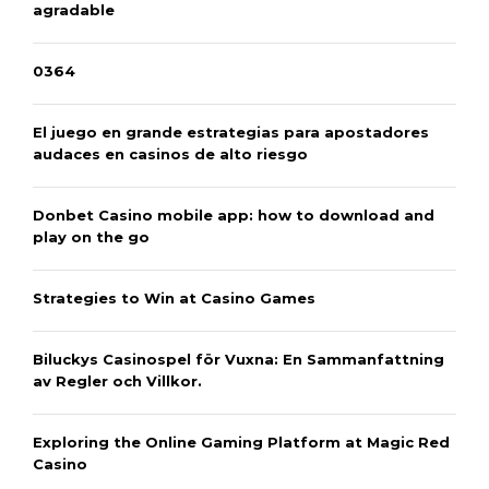
agradable
0364
El juego en grande estrategias para apostadores
audaces en casinos de alto riesgo
Donbet Casino mobile app: how to download and
play on the go
Strategies to Win at Casino Games
Biluckys Casinospel för Vuxna: En Sammanfattning
av Regler och Villkor.
Exploring the Online Gaming Platform at Magic Red
Casino