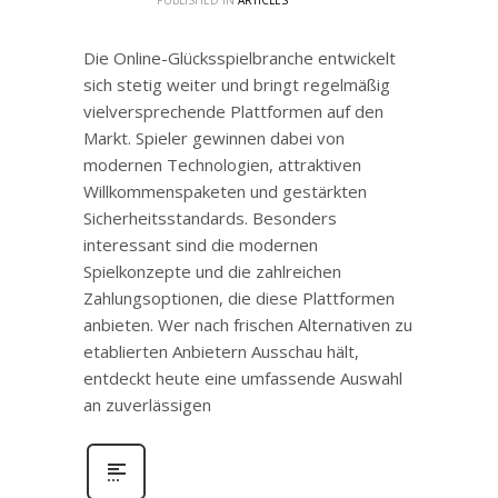
PUBLISHED IN
ARTICLES
Die Online-Glücksspielbranche entwickelt
sich stetig weiter und bringt regelmäßig
vielversprechende Plattformen auf den
Markt. Spieler gewinnen dabei von
modernen Technologien, attraktiven
Willkommenspaketen und gestärkten
Sicherheitsstandards. Besonders
interessant sind die modernen
Spielkonzepte und die zahlreichen
Zahlungsoptionen, die diese Plattformen
anbieten. Wer nach frischen Alternativen zu
etablierten Anbietern Ausschau hält,
entdeckt heute eine umfassende Auswahl
an zuverlässigen