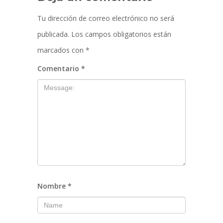
Tu dirección de correo electrónico no será
publicada.
Los campos obligatorios están
marcados con
*
Comentario
*
Nombre
*