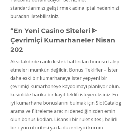
standartlarımızı geliştirmek adına iptal nedeninizi
buradan iletebilirsiniz.
“En Yeni Casino Siteleri ᐈ
Çevrimiçi Kumarhaneler Nisan
202
Aksi takdirde canlı destek hattından bonusu talep
etmeleri mümkün değildir. Bonus Teklifler – İster
daha eski bir kumarhaneye ister yepyeni bir
çevrimiçi kumarhaneye kaydolmayı planlıyor olun,
kesinlikle harika bir kayıt teklifi isteyeceksiniz. En
iyi kumarhane bonuslarını bulmak için SlotCatalog
arama ve filtreleme aracını denediğinizden emin
olun bonus kodları. Lisanslı bir rulet sitesi, belirli
bir oyun otoritesi ya da düzenleyici kurum