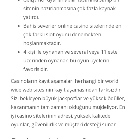
sitenin hazırlanmasına çok fazla kaynak
yatırdı.
Bahis severler online casino sitelerinde en
çok farklı slot oyunu denemekten
hoşlanmaktadır.
4 kişi ile oynanan ve several veya 11 este
üzerinden oynanan bu oyun üyelerin
favorisidir.
Casinoların kayıt aşamaları herhangi bir world
wide web sitesinin kayıt aşamasından farksızdır.
Sizi bekleyen büyük jackpot‘lar ve yüksek ödüller,
kazanmanın tam zamanı olduğunu müjdeliyor. En
iyi casino sitelerinin adresi, yüksek kalitede
oyunlar, güvenilirlik ve müşteri desteği sunar.