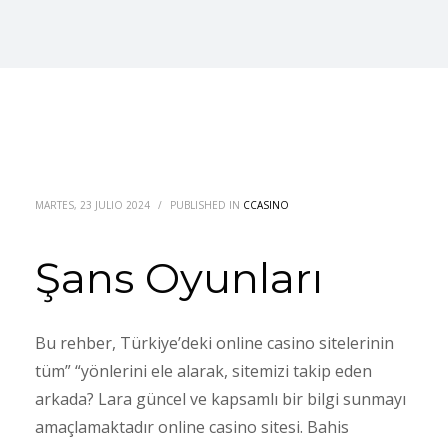
MARTES, 23 JULIO 2024
/
PUBLISHED IN
CCASINO
Şans Oyunları
Bu rehber, Türkiye’deki online casino sitelerinin
tüm” “yönlerini ele alarak, sitemizi takip eden
arkada? Lara güncel ve kapsamlı bir bilgi sunmayı
amaçlamaktadır online casino sitesi. Bahis