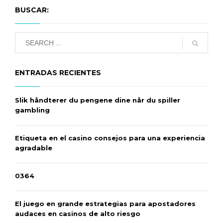
BUSCAR:
ENTRADAS RECIENTES
Slik håndterer du pengene dine når du spiller
gambling
Etiqueta en el casino consejos para una experiencia
agradable
0364
El juego en grande estrategias para apostadores
audaces en casinos de alto riesgo