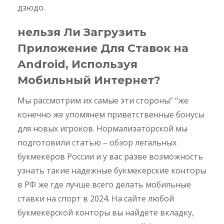
дзюдо.
нельзя Ли Загрузить
Приложение Для Ставок на
Android, Используя
Мобильный Интернет?
Мы рассмотрим их самые эти стороны” “же
конечно же упомянем приветственные бонусы
для новых игроков. Нормализаторской мы
подготовили статью – обзор легальных
букмекеров России и у вас разве возможность
узнать такие надежные букмекерские конторы
в РФ же где лучше всего делать мобильные
ставки на спорт в 2024. На сайте любой
букмекерской конторы вы найдете вкладку,