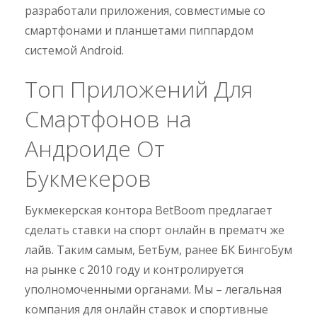
разработали приложения, совместимые со
смартфонами и планшетами пиппардом
системой Android.
Топ Приложений Для
Смартфонов на
Андроиде От
Букмекеров
Букмекерская контора BetBoom предлагает
сделать ставки на спорт онлайн в прематч же
лайв. Таким самым, БетБум, ранее БК БингоБум
на рынке с 2010 году и контролируется
уполномоченными органами. Мы – легальная
компания для онлайн ставок и спортивные