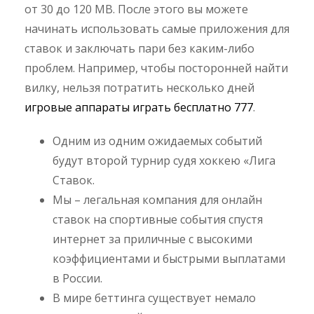
от 30 до 120 MB. После этого вы можете
начинать использовать самые приложения для
ставок и заключать пари без каким-либо
проблем. Например, чтобы посторонней найти
вилку, нельзя потратить несколько дней
игровые аппараты играть бесплатно 777
.
Одним из одним ожидаемых событий
будут второй турнир судя хоккею «Лига
Ставок.
Мы – легальная компания для онлайн
ставок на спортивные события спустя
интернет за приличные с высокими
коэффициентами и быстрыми выплатами
в России.
В мире беттинга существует немало