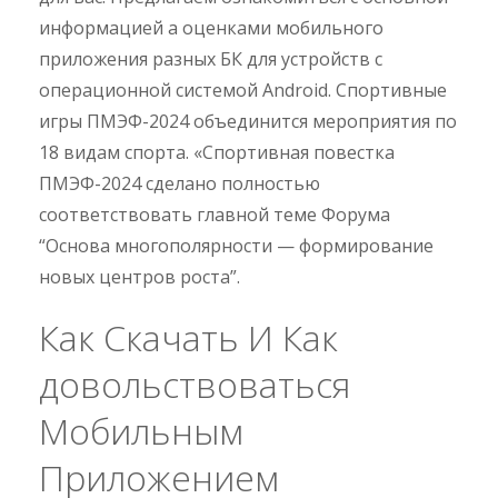
информацией а оценками мобильного
приложения разных БК для устройств с
операционной системой Android. Спортивные
игры ПМЭФ-2024 объединится мероприятия по
18 видам спорта. «Спортивная повестка
ПМЭФ-2024 сделано полностью
соответствовать главной теме Форума
“Основа многополярности — формирование
новых центров роста”.
Как Скачать И Как
довольствоваться
Мобильным
Приложением