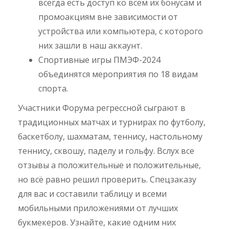
всегда есть доступ ко всем их бонусам и
промоакциям вне зависимости от
устройства или компьютера, с которого
них зашли в наш аккаунт.
Спортивные игры ПМЭФ-2024
объединятся мероприятия по 18 видам
спорта.
Участники Форума регрессной сыграют в
традиционных матчах и турнирах по футболу,
баскетболу, шахматам, теннису, настольному
теннису, сквошу, паделу и гольфу. Вслух все
отзывы а положительные и положительные,
но всё равно решил проверить. Спецзаказу
для вас и составили таблицу и всеми
мобильными приложениями от лучших
букмекеров. Узнайте, какие одним них