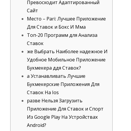
Превосходит Адаптированный
Сайт
Место – Pari: Лучшее Приложение
Для Ставок и Бокс И Мма
Топ-20 Программ для Анализа
Ставок
же Выбрать Наиболее надежное И
Удобное Мобильное Приложение
Букмекера ддя Ставок?
а Устанавливать Лучшие
Букмекерские Приложения Для
Ставок На Ios
разве Нельзя Загрузить
Приложение Для Ставок и Спорт
Из Google Play На Устройствах
Android?