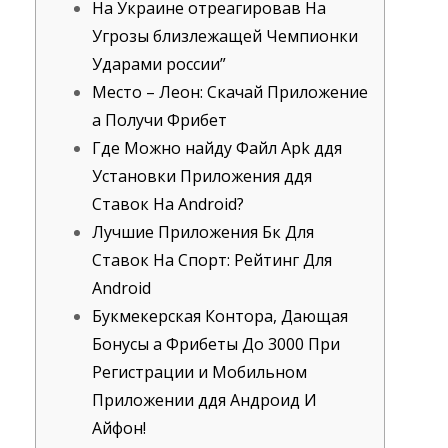
На Украине отреагировав На
Угрозы близлежащей Чемпионки
Ударами россии”
Место – Леон: Скачай Приложение
а Получи Фрибет
Где Можно найду Файл Apk ддя
Установки Приложения ддя
Ставок На Android?
Лучшие Приложения Бк Для
Ставок На Спорт: Рейтинг Для
Android
Букмекерская Контора, Дающая
Бонусы а Фрибеты До 3000 При
Регистрации и Мобильном
Приложении ддя Андроид И
Айфон!