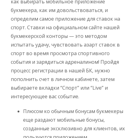
как выбирать мобильное приложение
букмекера, как им довольствоваться, и
определим самое приложение для ставок на
спорт. Ставки на официальном сайте нашей
букмекерской конторы — это методом
испытать удачу, чувствовать азарт ставок в
спорт во время просмотра спортивного
события и зарядиться адреналином! Пройдя
процесс регистрации в нашей БК, нужно
пополнить счет в личном кабинете, затем
выбираете вкладки “Спорт” или “Live” и
интересующее вас событие.
Плюсом ко обычным бонусам букмекеры
еще раздают мобильные бонусы,
созданные эксклюзивно для клиентов, их
пользуются приложением.