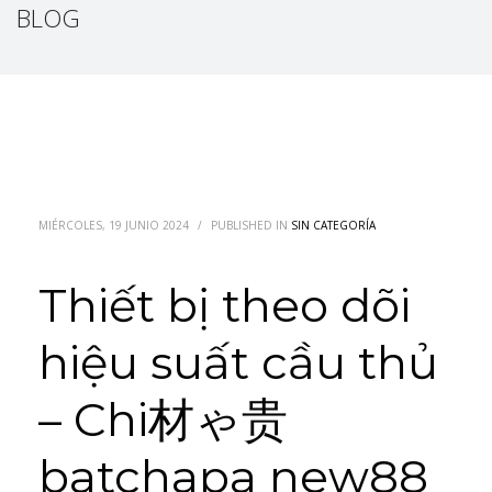
BLOG
MIÉRCOLES, 19 JUNIO 2024
/
PUBLISHED IN
SIN CATEGORÍA
Thiết bị theo dõi
hiệu suất cầu thủ
– Chi材ゃ贵
batchapa new88