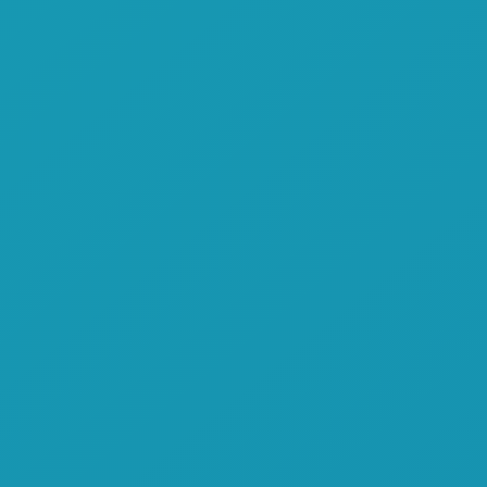
necessário realizar alguma
aposta real de pelo menos
R$ 50.
Cada utilizador pode
apostar em torneios
famosos tais como a TT
Cup, a Setka Mug, a Czech
Aleación Pro e diferentes.
Agora que você tem o
metodo em seu dispositivo,
pode executá-lo, criar uma
conta, recarregar seu saldo,
fazer apostas ou jogar