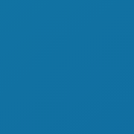
Você também joga com
jogadores reais de muitas
partes do mundo, at the pode
se comunicar com eles através
do chat ao vivo, deixando a
good experiência ainda mais
realista e blando. Pensando na
otimização de tempo 2
usuários, o processo de seleção
de apostas na 1win é o
também simples possível.
Contudo, é importante o qual
o apostador esteja ciente dos