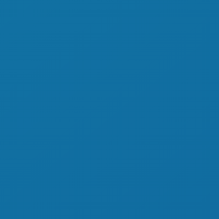
tipos de palpites disponíveis
na casa electronic o que cada
um significa.
Basta entrar em sua conta
1Win através do site
systems do aplicativo
móvel, depois selecione a
good opção “Apostas ao
Vivo” para visitar as
Apostas ao Vivo.
A diversidade de