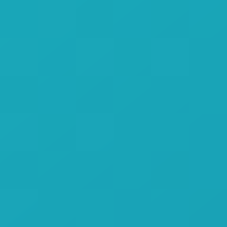
e seguros. Existem também
diversos bônus especiais e
exclusivos para jogos para
cassino, sem falar em torneios
possuindo altas premiações la
cual ocorrem com frequência.
As apostas ao vivo” “lhe dão
an chance de apostar em um
evento que ainda está em
andamento.
Apostas Na Futebol