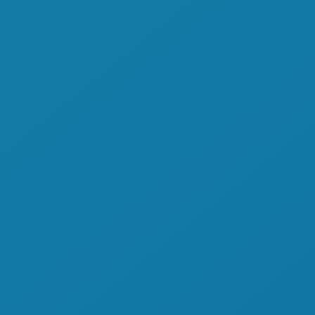
É Seguro Jogar
Apresentando A
1win?
Esse aspecto é crucial para
os apostadores la cual
buscam uma experiência de
apostas confiável e sem
estresse.
As informações pessoais e