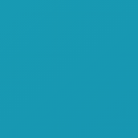
vencer por cada chance de
o time perder.
Essa integração não apenas
aumenta an emoção de
fazer apostas, porém
também ajuda a tomar
decisões para apostas mais
bem informadas
fundamentada zero
desenvolvimento de
partidas ao vivo.
Para adquirir o bônus, é