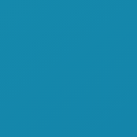
bônus de boas vindas 1win
para cassino oferece até 30%
de cashback no ano de cima
dos teus gastos. Esse modelo
bônus ameniza
consideravelmente as perdas
de apostadores novatos – algo
sempre muito vindo no
começo da sua etapa. Seja
você um apostador de longa
data ou um novato no orbe
das apostas, o uso da 1win
oferece uma fluidez e rede