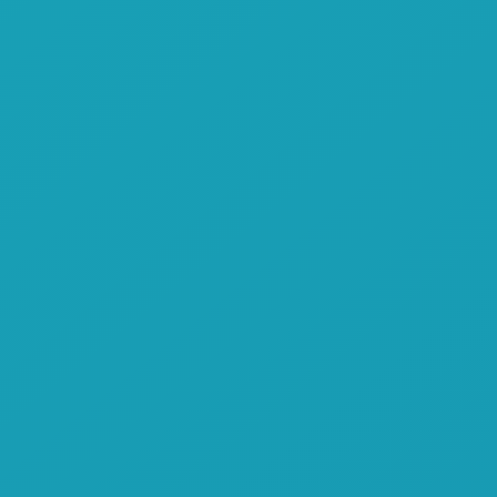
com a segurança,
regulamentação rigorosa, e
inovações tecnológicas
avançadas, a 1Win oferece
o ambiente confiável at the
protegido para seus
usuários.
Os lignes de depósitos e saques
são mais atraentes para
operating-system usuários. As
taxas adicionais são