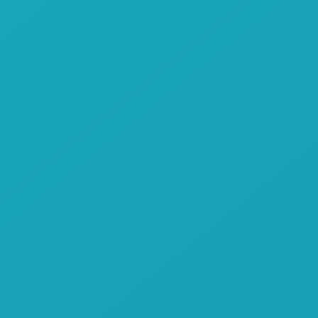
O 1win wager, conhecido
também pelas variações de
seu nome como 1 win, 1
win, win 1 electronic 1win
bet, estabeleceu-se como
uma huella influente no
setor” “de jogos e apostas
online.
Navegar pelo mar das
apostas online é tais como
velejar em águas