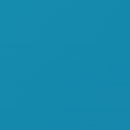
A 1win proporciona 70 giros
(spins) grátis como bônus ao
efetuar 1 depósito no monto
de R$170. Existem diversos
outros 1win bônus e
promoções no catálogo carry
out site oficial weil 1win. Os
bônus são atualizados sin
parar, mas an arrancar você
pode verificar algumas das
melhores promoções e 1win
bônus do momento. Já o