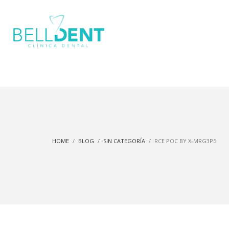
HOME
BLOG
SIN CATEGORÍA
RCE POC BY X-MRG3P5