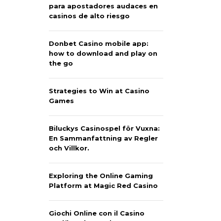
para apostadores audaces en
casinos de alto riesgo
Donbet Casino mobile app:
how to download and play on
the go
Strategies to Win at Casino
Games
Biluckys Casinospel för Vuxna:
En Sammanfattning av Regler
och Villkor.
Exploring the Online Gaming
Platform at Magic Red Casino
Giochi Online con il Casino