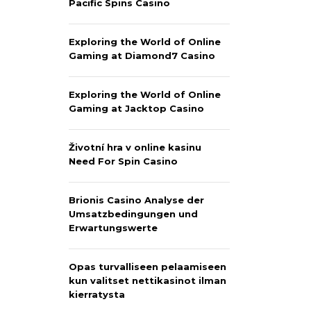
Pacific Spins Casino
Exploring the World of Online
Gaming at Diamond7 Casino
Exploring the World of Online
Gaming at Jacktop Casino
Životní hra v online kasinu
Need For Spin Casino
Brionis Casino Analyse der
Umsatzbedingungen und
Erwartungswerte
Opas turvalliseen pelaamiseen
kun valitset nettikasinot ilman
kierratysta