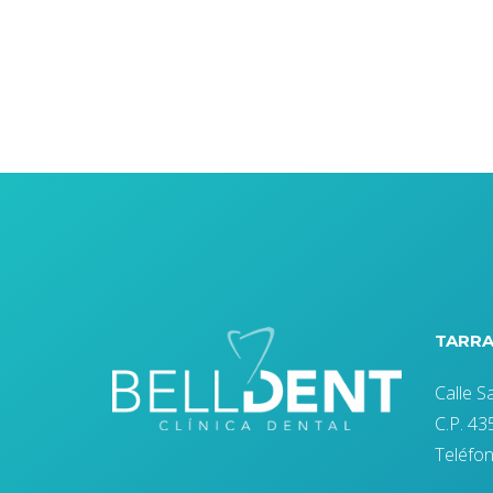
TARR
Calle S
C.P. 43
Teléfon