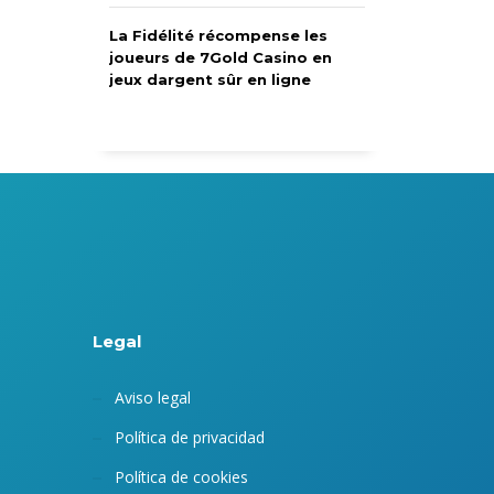
La Fidélité récompense les
joueurs de 7Gold Casino en
jeux dargent sûr en ligne
Legal
Aviso legal
Política de privacidad
Política de cookies