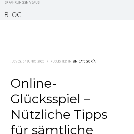
ERFAHRUNGSNIVEAUS
BLOG
JUEVES, 04 JUNIO 2026
/
PUBLISHED IN
SIN CATEGORÍA
Online-
Glücksspiel –
Nützliche Tipps
für sämtliche