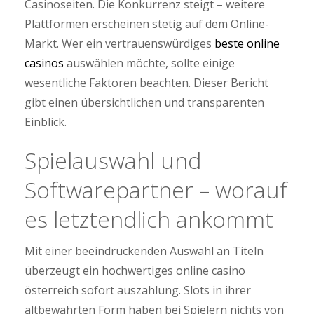
Casinoseiten. Die Konkurrenz steigt – weitere
Plattformen erscheinen stetig auf dem Online-
Markt. Wer ein vertrauenswürdiges
beste online
casinos
auswählen möchte, sollte einige
wesentliche Faktoren beachten. Dieser Bericht
gibt einen übersichtlichen und transparenten
Einblick.
Spielauswahl und
Softwarepartner – worauf
es letztendlich ankommt
Mit einer beeindruckenden Auswahl an Titeln
überzeugt ein hochwertiges online casino
österreich sofort auszahlung. Slots in ihrer
altbewährten Form haben bei Spielern nichts von