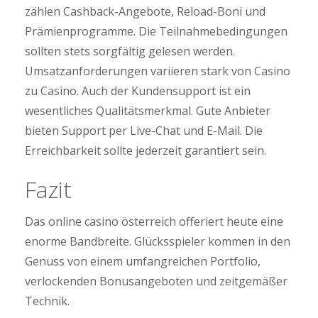
zählen Cashback-Angebote, Reload-Boni und
Prämienprogramme. Die Teilnahmebedingungen
sollten stets sorgfältig gelesen werden.
Umsatzanforderungen variieren stark von Casino
zu Casino. Auch der Kundensupport ist ein
wesentliches Qualitätsmerkmal. Gute Anbieter
bieten Support per Live-Chat und E-Mail. Die
Erreichbarkeit sollte jederzeit garantiert sein.
Fazit
Das online casino österreich offeriert heute eine
enorme Bandbreite. Glücksspieler kommen in den
Genuss von einem umfangreichen Portfolio,
verlockenden Bonusangeboten und zeitgemäßer
Technik.