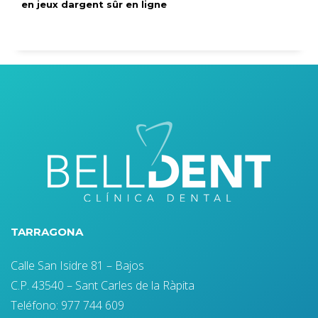
en jeux dargent sûr en ligne
TARRAGONA
Calle San Isidre 81 – Bajos
C.P. 43540 – Sant Carles de la Ràpita
Teléfono: 977 744 609