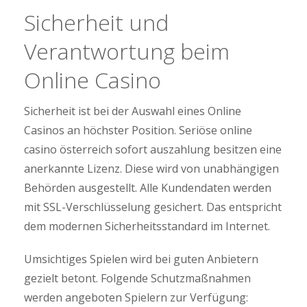
Sicherheit und
Verantwortung beim
Online Casino
Sicherheit ist bei der Auswahl eines Online
Casinos an höchster Position. Seriöse online
casino österreich sofort auszahlung besitzen eine
anerkannte Lizenz. Diese wird von unabhängigen
Behörden ausgestellt. Alle Kundendaten werden
mit SSL-Verschlüsselung gesichert. Das entspricht
dem modernen Sicherheitsstandard im Internet.
Umsichtiges Spielen wird bei guten Anbietern
gezielt betont. Folgende Schutzmaßnahmen
werden angeboten Spielern zur Verfügung: