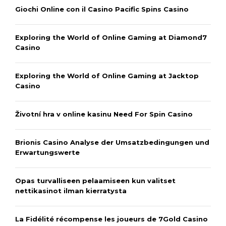
Giochi Online con il Casino Pacific Spins Casino
Exploring the World of Online Gaming at Diamond7
Casino
Exploring the World of Online Gaming at Jacktop
Casino
Životní hra v online kasinu Need For Spin Casino
Brionis Casino Analyse der Umsatzbedingungen und
Erwartungswerte
Opas turvalliseen pelaamiseen kun valitset
nettikasinot ilman kierratysta
La Fidélité récompense les joueurs de 7Gold Casino