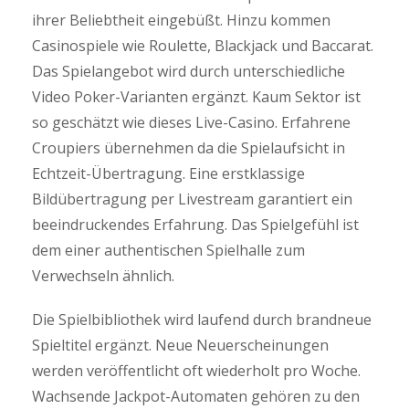
ihrer Beliebtheit eingebüßt. Hinzu kommen
Casinospiele wie Roulette, Blackjack und Baccarat.
Das Spielangebot wird durch unterschiedliche
Video Poker-Varianten ergänzt. Kaum Sektor ist
so geschätzt wie dieses Live-Casino. Erfahrene
Croupiers übernehmen da die Spielaufsicht in
Echtzeit-Übertragung. Eine erstklassige
Bildübertragung per Livestream garantiert ein
beeindruckendes Erfahrung. Das Spielgefühl ist
dem einer authentischen Spielhalle zum
Verwechseln ähnlich.
Die Spielbibliothek wird laufend durch brandneue
Spieltitel ergänzt. Neue Neuerscheinungen
werden veröffentlicht oft wiederholt pro Woche.
Wachsende Jackpot-Automaten gehören zu den