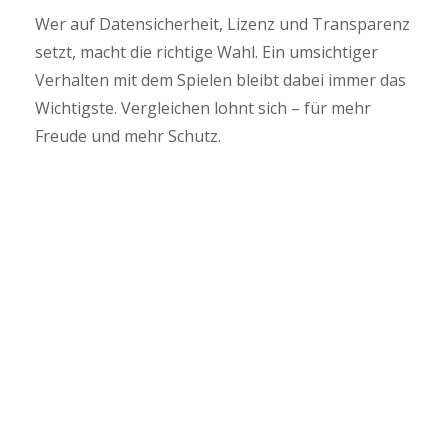
Wer auf Datensicherheit, Lizenz und Transparenz
setzt, macht die richtige Wahl. Ein umsichtiger
Verhalten mit dem Spielen bleibt dabei immer das
Wichtigste. Vergleichen lohnt sich – für mehr
Freude und mehr Schutz.