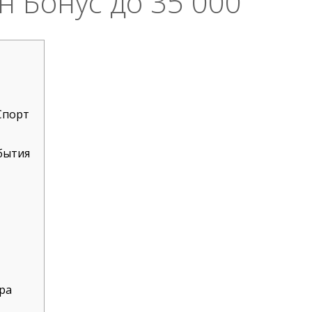
 Бонус до 35 000
Спорт
бытия
ра