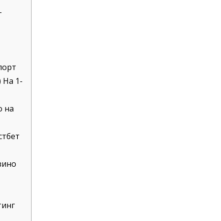
-
порт
 На 1-
о на
стбет
зино
тинг