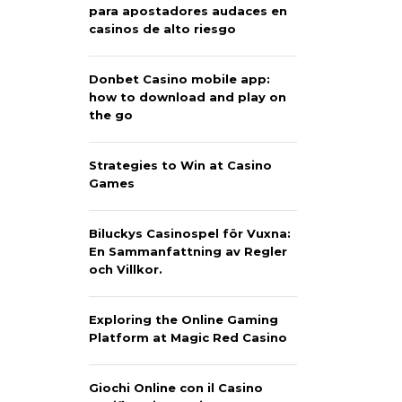
para apostadores audaces en
casinos de alto riesgo
Donbet Casino mobile app:
how to download and play on
the go
Strategies to Win at Casino
Games
Biluckys Casinospel för Vuxna:
En Sammanfattning av Regler
och Villkor.
Exploring the Online Gaming
Platform at Magic Red Casino
Giochi Online con il Casino