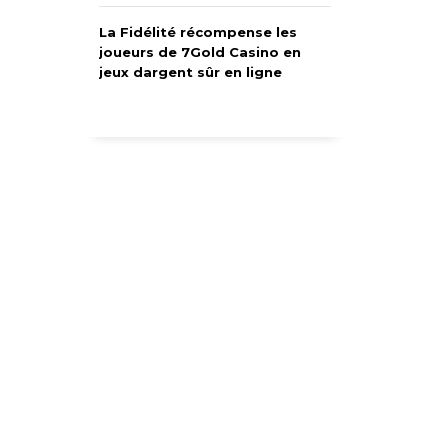
La Fidélité récompense les
joueurs de 7Gold Casino en
jeux dargent sûr en ligne