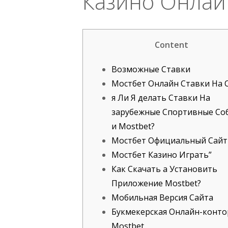
Казино Онлайн
Content
Возможные Ставки
Мостбет Онлайн Ставки На 
я Ли Я делать Ставки На
зарубежные Спортивные Со
и Mostbet?
Мостбет Официальный Сайт
Мостбет Казино Играть”
Как Скачать а Установить
Приложение Mostbet?
Мобильная Версия Сайта
Букмекерская Онлайн-конто
Mostbet