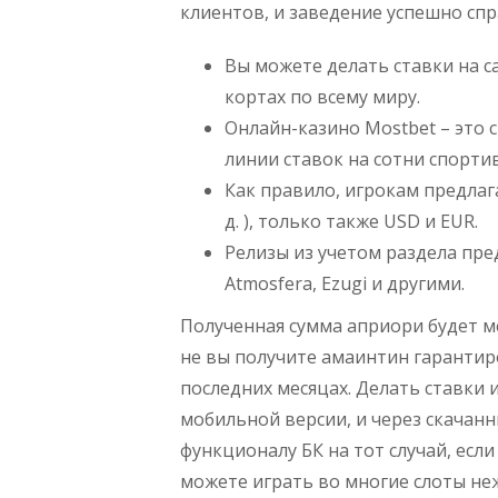
клиентов, и заведение успешно сп
Вы можете делать ставки на с
кортах по всему миру.
Онлайн-казино Mostbet – это
линии ставок на сотни спорти
Как правило, игрокам предлаг
д. ), только также USD и EUR.
Релизы из учетом раздела пред
Atmosfera, Ezugi и другими.
Полученная сумма априори будет м
не вы получите амаинтин гарантир
последних месяцах. Делать ставки и
мобильной версии, и через скачан
функционалу БК на тот случай, если
можете играть во многие слоты н